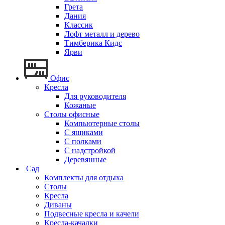
Грета
Дания
Классик
Лофт металл и дерево
Тимберика Кидс
Ярви
Офис
Кресла
Для руководителя
Кожаные
Столы офисные
Компьютерные столы
С ящиками
С полками
С надстройкой
Деревянные
Сад
Комплекты для отдыха
Столы
Кресла
Диваны
Подвесные кресла и качели
Кресла-качалки