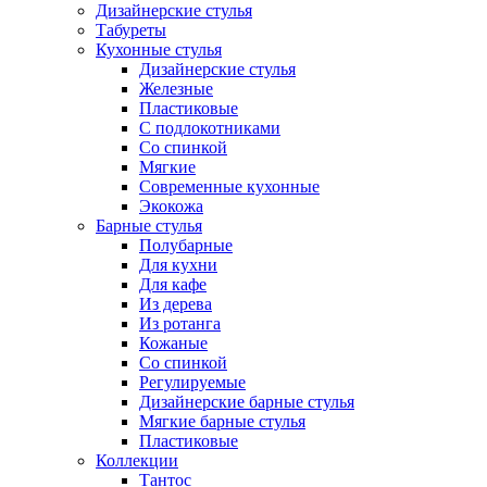
Дизайнерские стулья
Табуреты
Кухонные стулья
Дизайнерские стулья
Железные
Пластиковые
С подлокотниками
Со спинкой
Мягкие
Современные кухонные
Экокожа
Барные стулья
Полубарные
Для кухни
Для кафе
Из дерева
Из ротанга
Кожаные
Со спинкой
Регулируемые
Дизайнерские барные стулья
Мягкие барные стулья
Пластиковые
Коллекции
Тантос