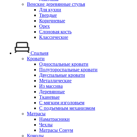
Венские деревянные стулья
Для кухни
Твердые
Коричневые
Орех
Слоновая кость
Классические
Спальня
Кровати
Односпальные кровати
Полутороспальные кровати
Двуспальные кровати
Металлические
Из массива
Деревянные
Тканевые
С мягким изголовьем
С подъемным механизмом
Матрасы
Наматрасники
Чехлы
Матрасы Сонум
Комоды