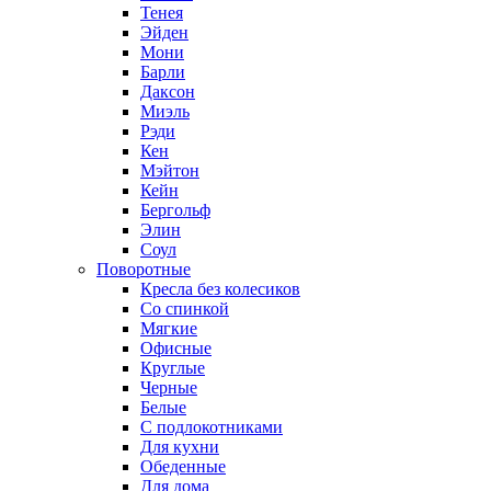
Тенея
Эйден
Мони
Барли
Даксон
Миэль
Рэди
Кен
Мэйтон
Кейн
Бергольф
Элин
Соул
Поворотные
Кресла без колесиков
Со спинкой
Мягкие
Офисные
Круглые
Черные
Белые
С подлокотниками
Для кухни
Обеденные
Для дома