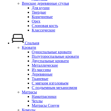
Венские деревянные стулья
Для кухни
Твердые
Коричневые
Орех
Слоновая кость
Классические
Спальня
Кровати
Односпальные кровати
Полутороспальные кровати
Двуспальные кровати
Металлические
Из массива
Деревянные
Тканевые
С мягким изголовьем
С подъемным механизмом
Матрасы
Наматрасники
Чехлы
Матрасы Сонум
Комоды