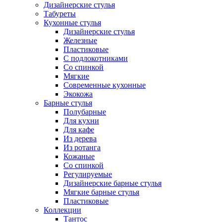
Дизайнерские стулья
Табуреты
Кухонные стулья
Дизайнерские стулья
Железные
Пластиковые
С подлокотниками
Со спинкой
Мягкие
Современные кухонные
Экокожа
Барные стулья
Полубарные
Для кухни
Для кафе
Из дерева
Из ротанга
Кожаные
Со спинкой
Регулируемые
Дизайнерские барные стулья
Мягкие барные стулья
Пластиковые
Коллекции
Тантос