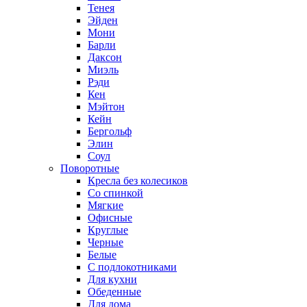
Тенея
Эйден
Мони
Барли
Даксон
Миэль
Рэди
Кен
Мэйтон
Кейн
Бергольф
Элин
Соул
Поворотные
Кресла без колесиков
Со спинкой
Мягкие
Офисные
Круглые
Черные
Белые
С подлокотниками
Для кухни
Обеденные
Для дома